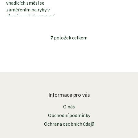
vnadících směsí se
zaměřením na ryby v
různém ročním období.
Prošlá expirační doba.
7
položek celkem
O
v
l
á
d
a
Z
c
á
í
p
p
r
a
Informace pro vás
v
t
k
O nás
í
y
Obchodní podmínky
v
ý
Ochrana osobních údajů
p
i