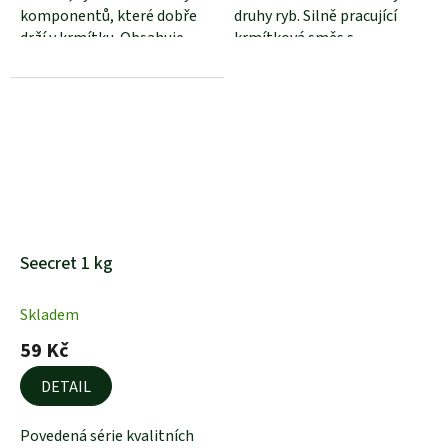
komponentů, které dobře
druhy ryb. Silně pracující
drží v krmítku. Obsahuje
krmítková směs s
pražené...
okamžitým působením....
Seecret 1 kg
Skladem
59 Kč
DETAIL
Povedená série kvalitních