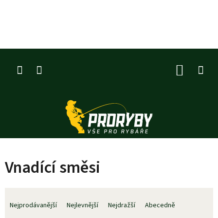
Přejít
na
obsah
NÁKUP
KOŠÍK
Vnadící směsi
Ř
a
Nejprodávanější
Nejlevnější
Nejdražší
Abecedně
z