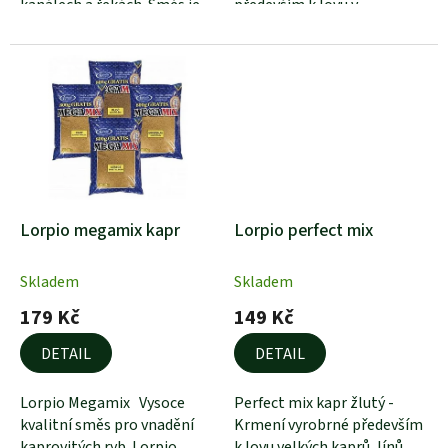
kanálech a řekách. Směs je...
především k lovu v
chladných vodách. Nachází...
Lorpio megamix kapr
Lorpio perfect mix
scopex vanilka 3 kg
Skladem
Skladem
179 Kč
149 Kč
DETAIL
DETAIL
Lorpio Megamix Vysoce
Perfect mix kapr žlutý -
kvalitní směs pro vnadění
Krmení vyrobrné především
kaprovitých ryb. Lorpio
k lovu velkých kaprů, línů,