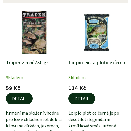
e
n
V
í
ý
p
p
r
i
o
s
d
p
u
r
k
o
t
d
Traper zimní 750 gr
Lorpio extra plotice černá
ů
u
1,9 kg
k
Skladem
Skladem
t
59 Kč
134 Kč
ů
DETAIL
DETAIL
Krmení má složení vhodné
Lorpio plotice černá je po
pro lov v chladném období a
desetiletí legendární
k lovu na dírkách, jezerech,
krmítková směs, určená