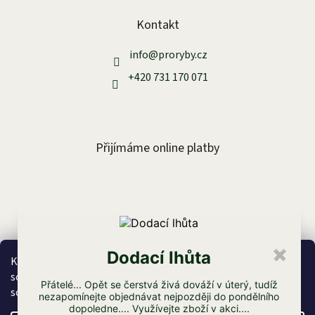
s
u
Kontakt
info
@
proryby.cz
+420 731 170 071
Přijímáme online platby
Facebook
Dodací lhůta
✖
K personalizaci obsahu a reklam, poskytování funkcí
sociálních médií a analýze naší návštěvnosti využíváme
Přátelé... Opět se čerstvá živá dováží v úterý, tudíž
soubory cookies. Více informací
zde
.
nezapomínejte objednávat nejpozději do pondělního
dopoledne.... Využívejte zboží v akci....
Vytvořil Shoptet