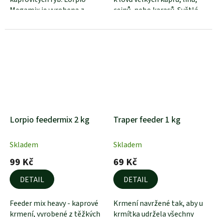
Megamix je vyrobena z
cejnů, nebo karasů. Světlá
kukuřičných...
barva a...
Lorpio feedermix 2 kg
Traper feeder 1 kg
Skladem
Skladem
99 Kč
69 Kč
DETAIL
DETAIL
Feeder mix heavy - kaprové
Krmení navržené tak, aby u
krmení, vyrobené z těžkých
krmítka udržela všechny