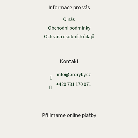
p
a
Informace pro vás
t
O nás
í
Obchodní podmínky
Ochrana osobních údajů
Kontakt
info
@
proryby.cz
+420 731 170 071
Přijímáme online platby