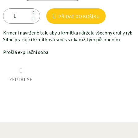
PŘIDAT DO KOŠÍKU
Krmení navržené tak, aby u krmítka udržela všechny druhy ryb.
Silně pracující krmítková směs s okamžitým působením.
Prošlá expirační doba.
ZEPTAT SE
Z
á