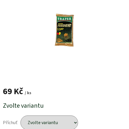
69 Kč
/ ks
Měrná
Zvolte variantu
cena:
Příchuť