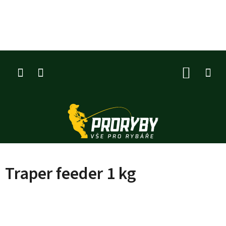
Přejít
na
obsah
NÁKUP
KOŠÍK
Traper feeder 1 kg