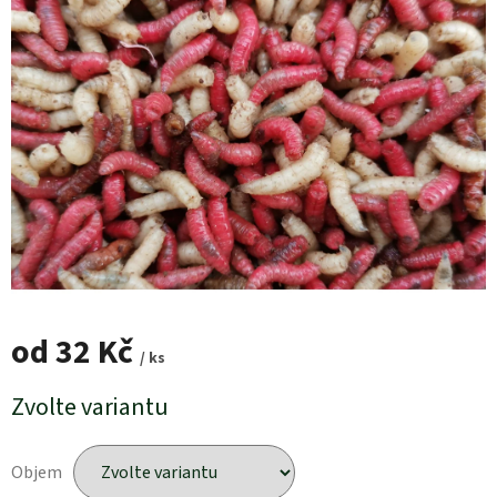
od
32 Kč
/ ks
Měrná
Zvolte variantu
cena:
Objem