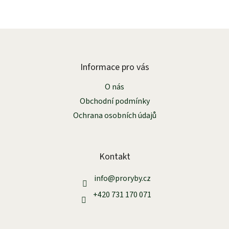
Z
á
p
a
Informace pro vás
t
O nás
í
Obchodní podmínky
Ochrana osobních údajů
Kontakt
info
@
proryby.cz
+420 731 170 071