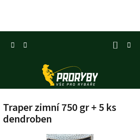
Přejít
na
obsah
NÁKUP
KOŠÍK
Traper zimní 750 gr + 5 ks
dendroben