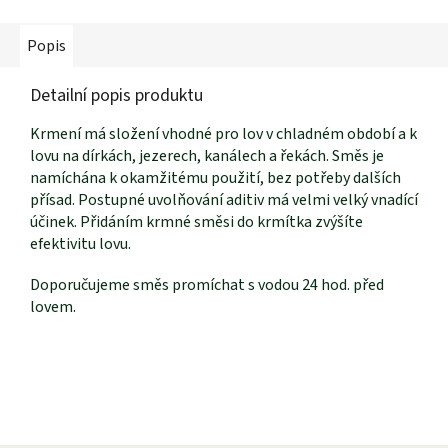
Popis
Detailní popis produktu
Krmení má složení vhodné pro lov v chladném období a k
lovu na dírkách, jezerech, kanálech a řekách. Směs je
namíchána k okamžitému použití, bez potřeby dalších
přísad. Postupné uvolňování aditiv má velmi velký vnadící
účinek. Přidáním krmné směsi do krmítka zvýšíte
efektivitu lovu.
Doporučujeme směs promíchat s vodou 24 hod. před
lovem.