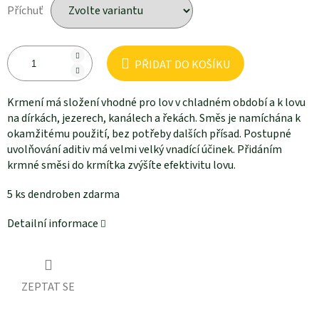
Příchuť
PŘIDAT DO KOŠÍKU
Krmení má složení vhodné pro lov v chladném období a k lovu
na dírkách, jezerech, kanálech a řekách. Směs je namíchána k
okamžitému použití, bez potřeby dalších přísad. Postupné
uvolňování aditiv má velmi velký vnadící účinek. Přidáním
krmné směsi do krmítka zvýšíte efektivitu lovu.
5 ks dendroben zdarma
Detailní informace
ZEPTAT SE