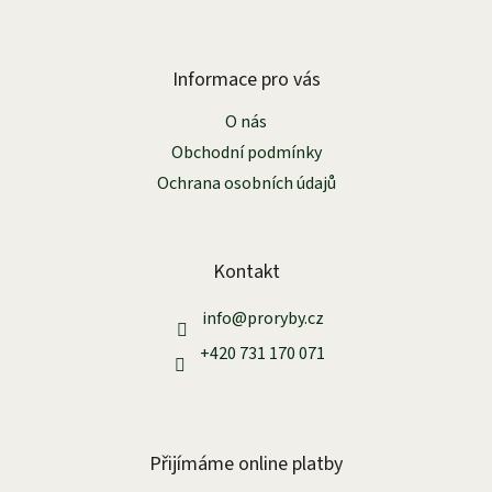
Z
á
p
a
Informace pro vás
t
O nás
í
Obchodní podmínky
Ochrana osobních údajů
Kontakt
info
@
proryby.cz
+420 731 170 071
Přijímáme online platby