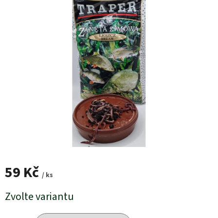
59 Kč
/ ks
Měrná
Zvolte variantu
cena: