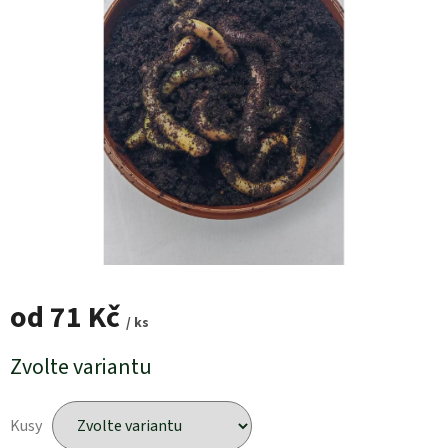
od
71 Kč
/ ks
Měrná
Zvolte variantu
cena:
Kusy