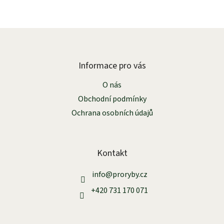
Z
á
p
a
Informace pro vás
t
O nás
í
Obchodní podmínky
Ochrana osobních údajů
Kontakt
info
@
proryby.cz
+420 731 170 071