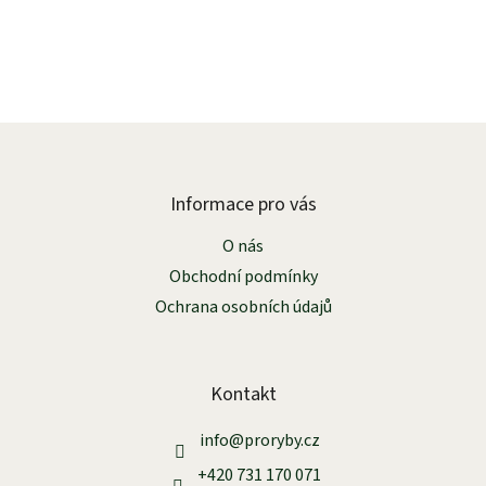
Z
á
p
a
Informace pro vás
t
O nás
í
Obchodní podmínky
Ochrana osobních údajů
Kontakt
info
@
proryby.cz
+420 731 170 071