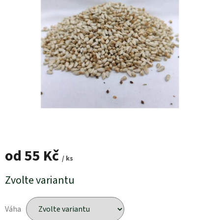
od
55 Kč
/ ks
Měrná
Zvolte variantu
cena:
Váha