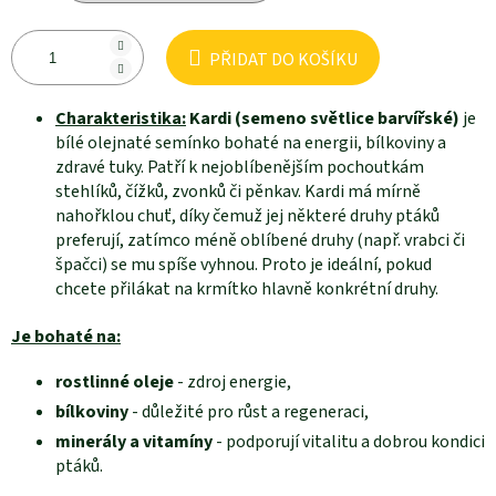
PŘIDAT DO KOŠÍKU
Charakteristika:
Kardi (semeno světlice barvířské)
je
bílé olejnaté semínko bohaté na energii, bílkoviny a
zdravé tuky. Patří k nejoblíbenějším pochoutkám
stehlíků, čížků, zvonků či pěnkav. Kardi má mírně
nahořklou chuť, díky čemuž jej některé druhy ptáků
preferují, zatímco méně oblíbené druhy (např. vrabci či
špačci) se mu spíše vyhnou. Proto je ideální, pokud
chcete přilákat na krmítko hlavně konkrétní druhy.
Je bohaté na:
rostlinné oleje
- zdroj energie,
bílkoviny
- důležité pro růst a regeneraci,
minerály a vitamíny
- podporují vitalitu a dobrou kondici
ptáků.