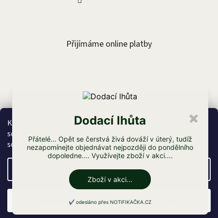
Přijímáme online platby
Facebook
Dodací lhůta
✖
K personalizaci obsahu a reklam, poskytování funkcí
sociálních médií a analýze naší návštěvnosti využíváme
Přátelé... Opět se čerstvá živá dováží v úterý, tudíž
soubory cookies. Více informací
zde
.
nezapomínejte objednávat nejpozději do pondělního
dopoledne.... Využívejte zboží v akci....
Vytvořil Shoptet
Nastavení
Zboží v akci...
Copyright 2026
Proryby.cz
. Všechna práva vyhrazena.
Upravit nastavení cookies
|
Vytvořil Jakub Tyralík
Odmítnout
Souhlasím
✔️ odesláno přes NOTIFIKAČKA.CZ