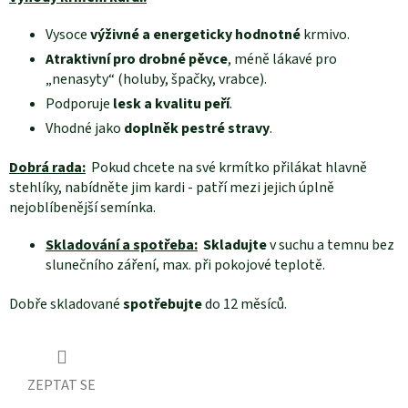
Vysoce
výživné a energeticky hodnotné
krmivo.
Atraktivní pro drobné pěvce
, méně lákavé pro
„nenasyty“ (holuby, špačky, vrabce).
Podporuje
lesk a kvalitu peří
.
Vhodné jako
doplněk pestré stravy
.
Dobrá rada:
Pokud chcete na své krmítko přilákat hlavně
stehlíky, nabídněte jim kardi - patří mezi jejich úplně
nejoblíbenější semínka.
Skladování a spotřeba:
Skladujte
v suchu a temnu bez
slunečního záření, max. při pokojové teplotě.
Dobře skladované
spotřebujte
do 12 měsíců.
ZEPTAT SE