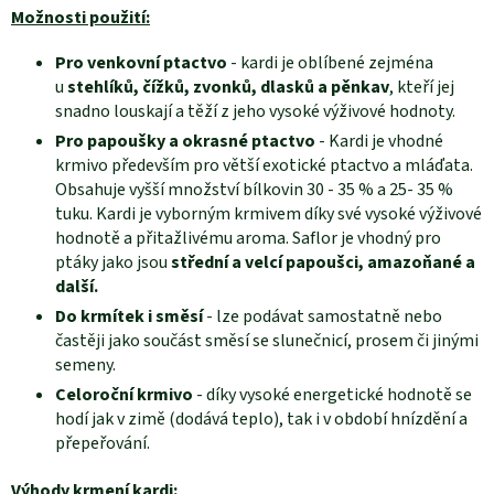
Možnosti použití:
Pro venkovní ptactvo
- kardi je oblíbené zejména
u
stehlíků, čížků, zvonků, dlasků a pěnkav
, kteří jej
snadno louskají a těží z jeho vysoké výživové hodnoty.
Pro papoušky a okrasné ptactvo
- Kardi je vhodné
krmivo především pro větší exotické ptactvo a mláďata.
Obsahuje vyšší množství bílkovin 30 - 35 % a 25- 35 %
tuku. Kardi je vyborným krmivem díky své vysoké výživové
hodnotě a přitažlivému aroma. Saflor je vhodný pro
ptáky jako jsou
střední a velcí papoušci, amazoňané a
další.
Do krmítek i směsí
- lze podávat samostatně nebo
častěji jako součást směsí se slunečnicí, prosem či jinými
semeny.
Celoroční krmivo
- díky vysoké energetické hodnotě se
hodí jak v zimě (dodává teplo), tak i v období hnízdění a
přepeřování.
Výhody krmení kardi: