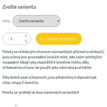
Měrná
Zvolte variantu
cena:
Váha
PŘIDAT DO KOŠÍKU
Pelety se středovým otvorem rozmanitých příchutí a velikostí,
jsou určeny pro provnadění lovících míst, kde svým rychlejším
rozpadem lákají ryby okamžitě k lovnému místu, díky
středovému otvoru lze použít jako nástraha pod háček.
Díky dobré savé schopnosti, jsou předurčeny k dipování jak
oleji, sirupy či boostry.
Pelety se vyrábějí ve dvou barevných variantách