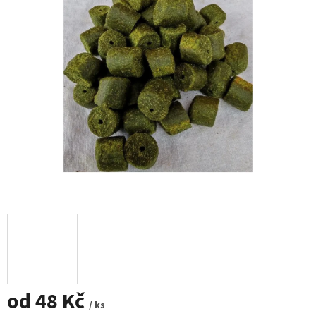
od
48 Kč
/ ks