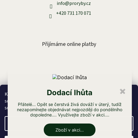
info
@
proryby.cz
+420 731 170 071
Přijímáme online platby
Facebook
Dodací lhůta
✖
K personalizaci obsahu a reklam, poskytování funkcí
sociálních médií a analýze naší návštěvnosti využíváme
Přátelé... Opět se čerstvá živá dováží v úterý, tudíž
soubory cookies. Více informací
zde
.
nezapomínejte objednávat nejpozději do pondělního
dopoledne.... Využívejte zboží v akci....
Vytvořil Shoptet
Nastavení
Zboží v akci...
Copyright 2026
Proryby.cz
. Všechna práva vyhrazena.