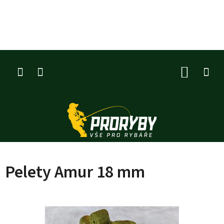
Přejít
na
obsah
NÁKUP
KOŠÍK
Pelety Amur 18 mm