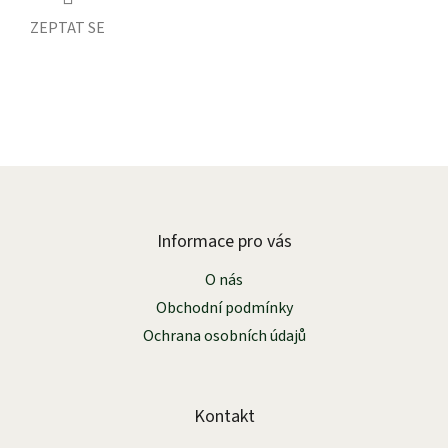
ZEPTAT SE
Z
á
p
a
Informace pro vás
t
O nás
í
Obchodní podmínky
Ochrana osobních údajů
Kontakt