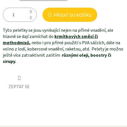
PŘIDAT DO KOŠÍKU
Tyto peletky se jsou vynikající nejen na přímé vnadění, ale
hlavně se dají zamíchat do
krmítkových směsí či
methodmixů,
nebo i pro přímé použití v PVA sáčcích, dále na
volno z lodí, kobercové vnadění, raketou, atd. Pelety je možno
ještě více zatraktivnit zalitím
různými oleji, boostry či
sirupy.
ZEPTAT SE