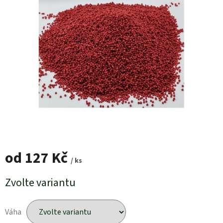
od
127 Kč
/ ks
Měrná
Zvolte variantu
cena:
Váha