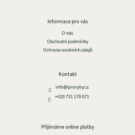
Z
á
p
a
Informace pro vás
t
O nás
í
Obchodní podmínky
Ochrana osobních údajů
Kontakt
info
@
proryby.cz
+420 731 170 071
Přijímáme online platby