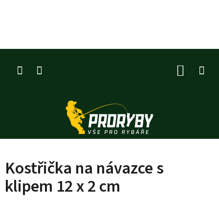
Přejít
na
obsah
NÁKUP
KOŠÍK
Kostřička na návazce s
klipem 12 x 2 cm