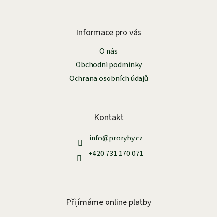
Z
á
p
a
Informace pro vás
t
O nás
í
Obchodní podmínky
Ochrana osobních údajů
Kontakt
info
@
proryby.cz
+420 731 170 071
Přijímáme online platby