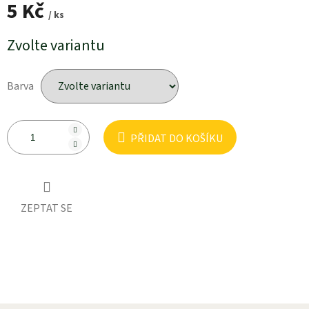
5 Kč
/ ks
Měrná
Zvolte variantu
cena:
Barva
PŘIDAT DO KOŠÍKU
ZEPTAT SE