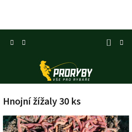
Přejít
na
obsah
NÁKUP
KOŠÍK
Hnojní žížaly 30 ks