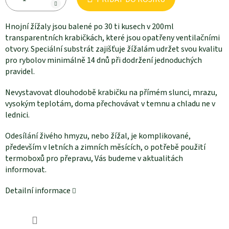
Hnojní žížaly jsou balené po 30 ti kusech v 200ml
transparentních krabičkách, které jsou opatřeny ventilačními
otvory. Speciální substrát zajišťuje žížalám udržet svou kvalitu
pro rybolov minimálně 14 dnů při dodržení jednoduchých
pravidel.
Nevystavovat dlouhodobě krabičku na přímém slunci, mrazu,
vysokým teplotám, doma přechovávat v temnu a chladu ne v
lednici.
Odesílání živého hmyzu, nebo žížal, je komplikované,
především v letních a zimních měsících, o potřebě použití
termoboxů pro přepravu, Vás budeme v aktualitách
informovat.
Detailní informace