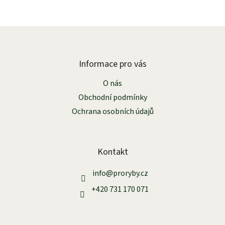
Z
á
p
a
Informace pro vás
t
O nás
í
Obchodní podmínky
Ochrana osobních údajů
Kontakt
info
@
proryby.cz
+420 731 170 071