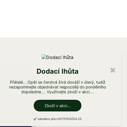
e online platby
Facebook
Dodací lhůta
✖
Přátelé... Opět se čerstvá živá dováží v úterý, tudíž
nezapomínejte objednávat nejpozději do pondělního
dopoledne.... Využívejte zboží v akci....
Souhlasím
Zboží v akci...
Vytvořil Shoptet
✔️ odesláno přes NOTIFIKAČKA.CZ