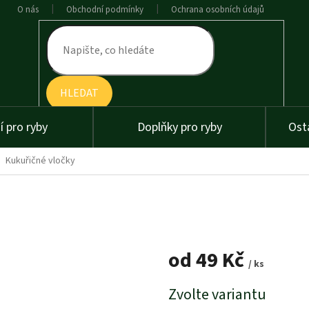
O nás
Obchodní podmínky
Ochrana osobních údajů
HLEDAT
 pro ryby
Doplňky pro ryby
Ost
Kukuřičné vločky
od
49 Kč
/ ks
Měrná
Zvolte variantu
cena: