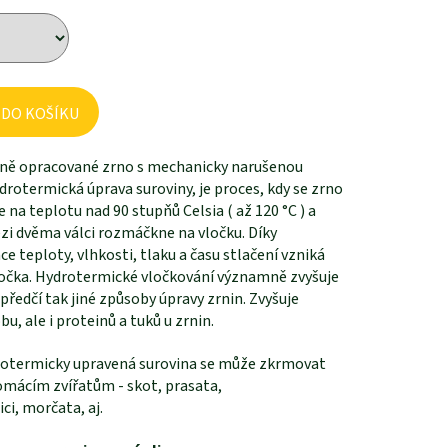
 DO KOŠÍKU
ě opracované zrno s mechanicky narušenou
drotermická úprava suroviny, je proces, kdy se zrno
 na teplotu nad 90 stupňů Celsia ( až 120 °C ) a
zi dvěma válci rozmáčkne na vločku. Díky
 teploty, vlhkosti, tlaku a času stlačení vzniká
vločka. Hydrotermické vločkování významně zvyšuje
ředčí tak jiné způsoby úpravy zrnin. Zvyšuje
bu, ale i proteinů a tuků u zrnin.
otermicky upravená surovina se může zkrmovat
mácím zvířatům - skot, prasata,
ici, morčata, aj.