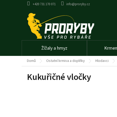
Přejít
+420 731 170 071
info@proryby.cz
na
obsah
Žížaly a hmyz
Krmení
Domů
Ostatní krmiva a doplňky
Hlodavci
Kukuřičné vločky