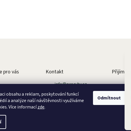
e pro vás
Kontakt
Přijímám
info
@
proryby.cz
 podmínky
+420 731 170 071
aci obsahu a reklam, poskytování funkcí
Odmítnout
sobních údajů
édií a analýze naší návštěvnosti využíváme
ies. Více informací
zde
.
í
na.
Upravit nastavení cookies
|
Vytvořil Jakub Tyralík