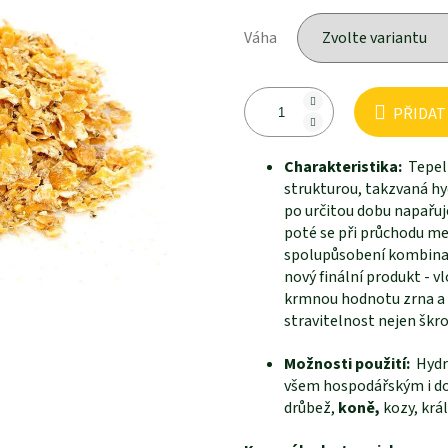
Váha
PŘIDAT
Charakteristika:
Tepeln
strukturou, takzvaná hy
po určitou dobu napařuje
poté se při průchodu me
spolupůsobení kombinace
nový finální produkt - 
krmnou hodnotu zrna a p
stravitelnost nejen škro
Možnosti použití:
Hydr
všem hospodářským i do
drůbež,
koně,
kozy, král