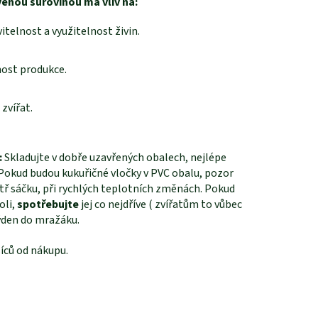
enou surovinou má vliv na:
telnost a využitelnost živin.
ost produkce.
zvířat.
:
Skladujte v dobře uzavřených obalech, nejlépe
. Pokud budou kukuřičné vločky v PVC obalu, pozor
tř sáčku, při rychlých teplotních změnách. Pokud
oli,
spotřebujte
jej co nejdříve ( zvířatům to vůbec
týden do mražáku.
íců od nákupu.