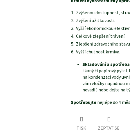
Krmení hydrotermicky uprav
Zvýšenou dostupnost, stravi
Zvýšení užitkovosti.
Vyšší ekonomickou efektivn
Celkové zlepšení trávení.
Zlepšení zdravotního stavu 
Vyšší chutnost krmiva.
Skladování a spotřeba
tkaný či papírový pytel
na kondenzaci vody uvni
vám vločky napadnou m
nevadí ) nebo dejte na 
Spotřebujte
nejlépe do 4 měs
TISK
ZEPTAT SE