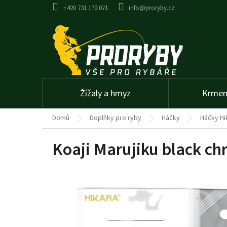
Přejít
+420 731 170 071
info@proryby.cz
na
obsah
Žížaly a hmyz
Krmení
Domů
Doplňky pro ryby
Háčky
Háčky Hi
Koaji Marujiku black c