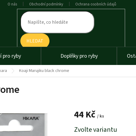
O nás
Obchodní podmínky
Ochrana osobních údajů
HLEDAT
 pro ryby
Doplňky pro ryby
Ost
kara
Koaji Marujiku black chrome
hrome
44 Kč
/ ks
Měrná
Zvolte variantu
cena: