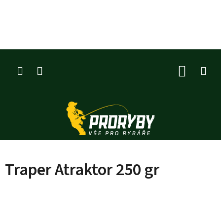
Přejít
na
obsah
NÁKUP
KOŠÍK
Traper Atraktor 250 gr