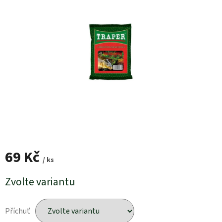
69 Kč
/ ks
Měrná
Zvolte variantu
cena:
Příchuť