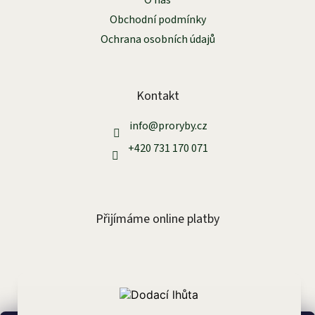
O nás
í
Obchodní podmínky
Ochrana osobních údajů
Kontakt
info
@
proryby.cz
+420 731 170 071
Přijímáme online platby
Facebook