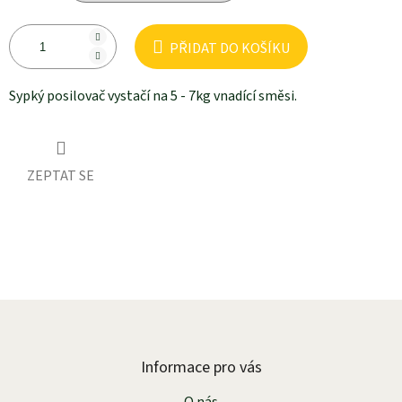
PŘIDAT DO KOŠÍKU
Sypký posilovač vystačí na 5 - 7kg vnadící směsi.
ZEPTAT SE
Z
á
p
a
Informace pro vás
t