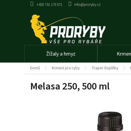
Přejít
+420 731 170 071
info@proryby.cz
na
obsah
Žížaly a hmyz
Krmení
Domů
Krmení pro ryby
Traper Doplňky
Melasa 250, 500 ml