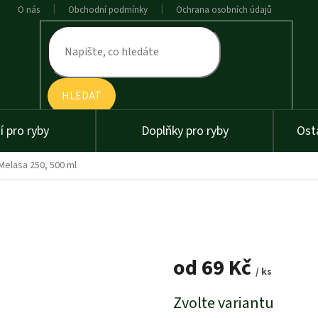
O nás
Obchodní podmínky
Ochrana osobních údajů
HLEDAT
 pro ryby
Doplňky pro ryby
Ost
Melasa 250, 500 ml
od
69 Kč
/ ks
Měrná
Zvolte variantu
cena: