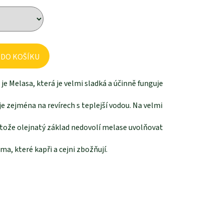
 DO KOŠÍKU
 je Melasa, která je velmi sladká a účinně funguje
uje zejména na revírech s teplejší vodou. Na velmi
rotože olejnatý základ nedovolí melase uvolňovat
a, které kapři a cejni zbožňují.