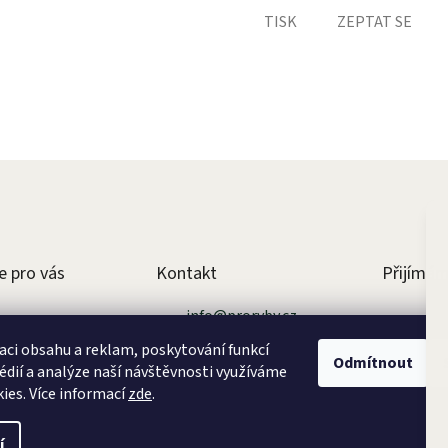
TISK
ZEPTAT SE
e pro vás
Kontakt
Přijímám
info
@
proryby.cz
 podmínky
+420 731 170 071
aci obsahu a reklam, poskytování funkcí
Odmítnout
sobních údajů
édií a analýze naší návštěvnosti využíváme
ies. Více informací
zde
.
í