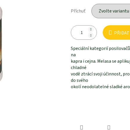
Příchuť
PŘIDAT
Speciální kategorií posilovačů
na
kapra i cejna. Melasa se aplik
chladné
vodě ztrácí svoji účinnost, p
do svého
okolí neodolatelné sladké arom