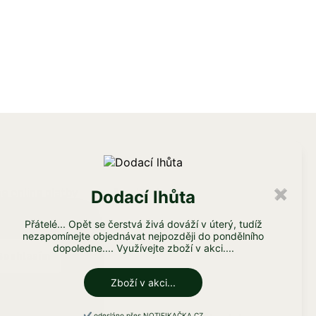
e online platby
Facebook
Dodací lhůta
✖
Přátelé... Opět se čerstvá živá dováží v úterý, tudíž
nezapomínejte objednávat nejpozději do pondělního
dopoledne.... Využívejte zboží v akci....
Souhlasím
Zboží v akci...
✔️ odesláno přes NOTIFIKAČKA.CZ