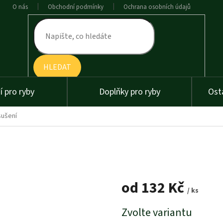
O nás
Obchodní podmínky
Ochrana osobních údajů
HLEDAT
 pro ryby
Doplňky pro ryby
Ost
sušení
od
132 Kč
/ ks
Měrná
Zvolte variantu
cena: