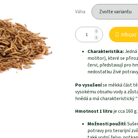
Váha
PŘIDAT
Charakteristika:
Jedná
molitor), které se přir
červi, představují pro h
nedostatku živé potravy
Po vysušení
se měkká část tě
vysokému obsahu vody a zůstan
hnědá a má charakteristický "
Hmotnost 1 litru
je cca 160 g
Možnosti použití:
Sušen
potravy pro terarijní z
také vodní želvy, potkani