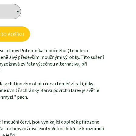
 DO KOŠÍKU
 se o larvy Potemníka moučného (Tenebrio
ozeně živý především moučnými výrobky. Tito sušení
myzožravá zvířata výtečnou alternativu, při
.
la v chitinovém obalu červa téměř ztratí, díky
e uvnitř schránky. Barva povrchu larev je světle
 hmyzí " pach.
.
í mouční červi, jsou vynikající doplněk přirozené
vířata a hmyzožravé exoty. Velmi dobře je konzumují
 a ježci.