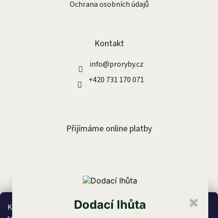
Ochrana osobních údajů
Kontakt
info
@
proryby.cz
+420 731 170 071
Přijímáme online platby
Facebook
Dodací lhůta
✖
K personalizaci obsahu a reklam, poskytování funkcí