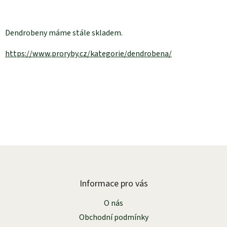
Dendrobeny máme stále skladem.
https://www.proryby.cz/kategorie/dendrobena/
Z
á
p
a
Informace pro vás
t
O nás
í
Obchodní podmínky